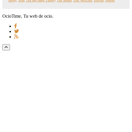
Test
The Witcher
Torrent
Morty
The Big Bang Theory
The Sinner
Venom
OcioTime, Tu web de ocio.