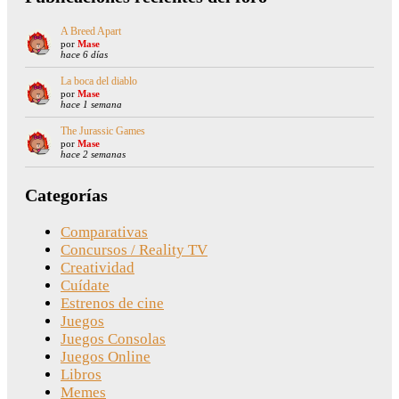
A Breed Apart
por
Mase
hace 6 días
La boca del diablo
por
Mase
hace 1 semana
The Jurassic Games
por
Mase
hace 2 semanas
Categorías
Comparativas
Concursos / Reality TV
Creatividad
Cuídate
Estrenos de cine
Juegos
Juegos Consolas
Juegos Online
Libros
Memes