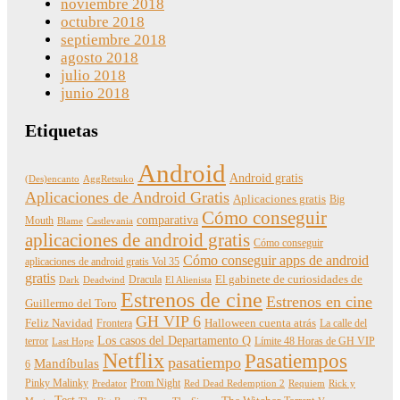
noviembre 2018
octubre 2018
septiembre 2018
agosto 2018
julio 2018
junio 2018
Etiquetas
Android
Android gratis
(Des)encanto
AggRetsuko
Aplicaciones de Android Gratis
Aplicaciones gratis
Big
Cómo conseguir
comparativa
Mouth
Blame
Castlevania
aplicaciones de android gratis
Cómo conseguir
Cómo conseguir apps de android
aplicaciones de android gratis Vol 35
gratis
Dracula
El gabinete de curiosidades de
Dark
Deadwind
El Alienista
Estrenos de cine
Estrenos en cine
Guillermo del Toro
GH VIP 6
Feliz Navidad
Frontera
Halloween cuenta atrás
La calle del
Los casos del Departamento Q
terror
Límite 48 Horas de GH VIP
Last Hope
Netflix
Pasatiempos
pasatiempo
Mandíbulas
6
Pinky Malinky
Prom Night
Predator
Red Dead Redemption 2
Requiem
Rick y