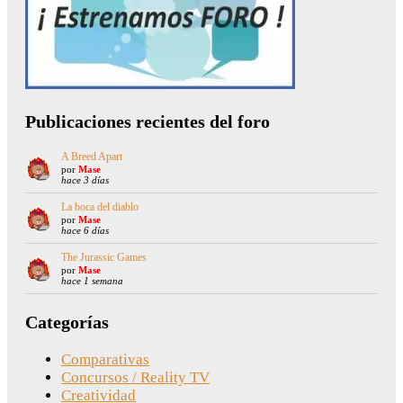
Publicaciones recientes del foro
A Breed Apart
por
Mase
hace 3 días
La boca del diablo
por
Mase
hace 6 días
The Jurassic Games
por
Mase
hace 1 semana
Categorías
Comparativas
Concursos / Reality TV
Creatividad