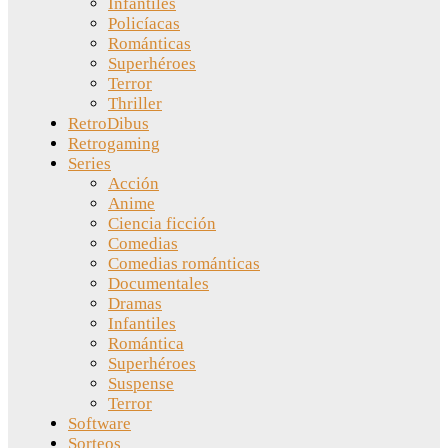
Infantiles
Policíacas
Románticas
Superhéroes
Terror
Thriller
RetroDibus
Retrogaming
Series
Acción
Anime
Ciencia ficción
Comedias
Comedias románticas
Documentales
Dramas
Infantiles
Romántica
Superhéroes
Suspense
Terror
Software
Sorteos