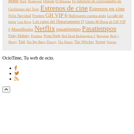
gratis
Dracula
El gabinete de curiosidades de
Dark
Deadwind
El Alienista
Estrenos de cine
Estrenos en cine
Guillermo del Toro
GH VIP 6
Feliz Navidad
Frontera
Halloween cuenta atrás
La calle del
Los casos del Departamento Q
terror
Límite 48 Horas de GH VIP
Last Hope
Netflix
Pasatiempos
pasatiempo
Mandíbulas
6
Pinky Malinky
Prom Night
Predator
Red Dead Redemption 2
Requiem
Rick y
Test
The Witcher
Torrent
Morty
The Big Bang Theory
The Sinner
Venom
OcioTime, Tu web de ocio.