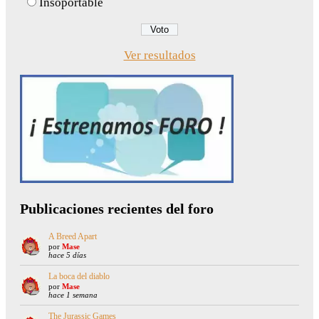
Insoportable
Ver resultados
Publicaciones recientes del foro
A Breed Apart
por
Mase
hace 5 días
La boca del diablo
por
Mase
hace 1 semana
The Jurassic Games