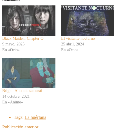
Black Maiden: Chapter Q
El visitante nocturno
9 mayo, 2025
25 abril, 2024
En «Ocio»
En «Ocio»
Bright: Alma de samurái
14 octubre, 2021
En «Anime»
Tags:
La huérfana
Publicación anterior