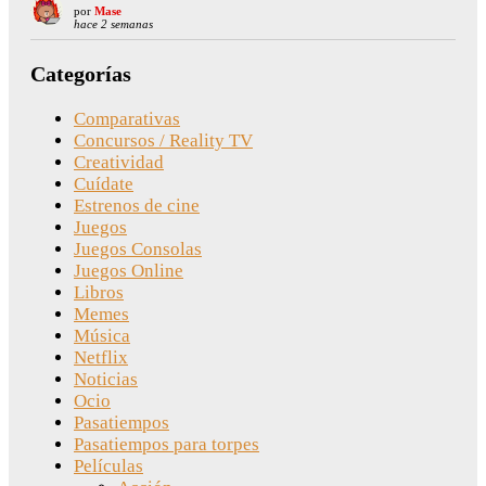
por
Mase
hace 2 semanas
Categorías
Comparativas
Concursos / Reality TV
Creatividad
Cuídate
Estrenos de cine
Juegos
Juegos Consolas
Juegos Online
Libros
Memes
Música
Netflix
Noticias
Ocio
Pasatiempos
Pasatiempos para torpes
Películas