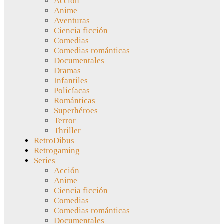
Acción
Anime
Aventuras
Ciencia ficción
Comedias
Comedias románticas
Documentales
Dramas
Infantiles
Policíacas
Románticas
Superhéroes
Terror
Thriller
RetroDibus
Retrogaming
Series
Acción
Anime
Ciencia ficción
Comedias
Comedias románticas
Documentales