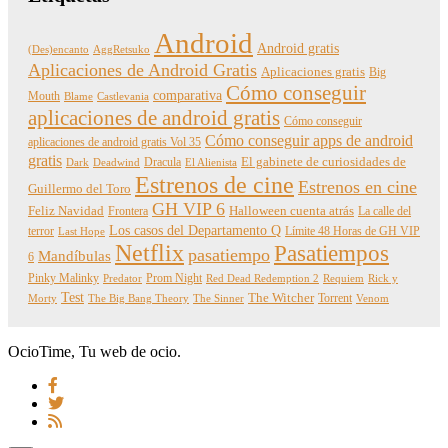
Android
Android gratis
(Des)encanto
AggRetsuko
Aplicaciones de Android Gratis
Aplicaciones gratis
Big
Cómo conseguir
comparativa
Mouth
Blame
Castlevania
aplicaciones de android gratis
Cómo conseguir
Cómo conseguir apps de android
aplicaciones de android gratis Vol 35
gratis
Dracula
El gabinete de curiosidades de
Dark
Deadwind
El Alienista
Estrenos de cine
Estrenos en cine
Guillermo del Toro
GH VIP 6
Feliz Navidad
Frontera
Halloween cuenta atrás
La calle del
Los casos del Departamento Q
terror
Límite 48 Horas de GH VIP
Last Hope
Netflix
Pasatiempos
pasatiempo
Mandíbulas
6
Pinky Malinky
Prom Night
Predator
Red Dead Redemption 2
Requiem
Rick y
Test
The Witcher
Torrent
Morty
The Big Bang Theory
The Sinner
Venom
OcioTime, Tu web de ocio.