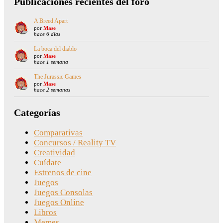
Publicaciones recientes del foro
A Breed Apart
por
Mase
hace 6 días
La boca del diablo
por
Mase
hace 1 semana
The Jurassic Games
por
Mase
hace 2 semanas
Categorías
Comparativas
Concursos / Reality TV
Creatividad
Cuídate
Estrenos de cine
Juegos
Juegos Consolas
Juegos Online
Libros
Memes