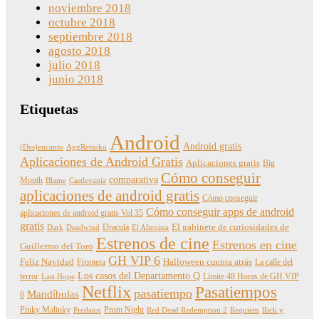
noviembre 2018
octubre 2018
septiembre 2018
agosto 2018
julio 2018
junio 2018
Etiquetas
Android
Android gratis
(Des)encanto
AggRetsuko
Aplicaciones de Android Gratis
Aplicaciones gratis
Big
Cómo conseguir
comparativa
Mouth
Blame
Castlevania
aplicaciones de android gratis
Cómo conseguir
Cómo conseguir apps de android
aplicaciones de android gratis Vol 35
gratis
Dracula
El gabinete de curiosidades de
Dark
Deadwind
El Alienista
Estrenos de cine
Estrenos en cine
Guillermo del Toro
GH VIP 6
Feliz Navidad
Frontera
Halloween cuenta atrás
La calle del
Los casos del Departamento Q
terror
Límite 48 Horas de GH VIP
Last Hope
Netflix
Pasatiempos
pasatiempo
Mandíbulas
6
Pinky Malinky
Prom Night
Predator
Red Dead Redemption 2
Requiem
Rick y