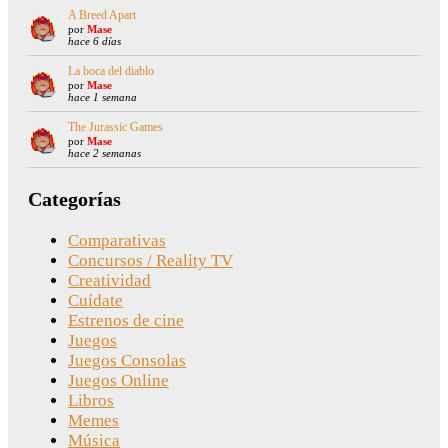
A Breed Apart
por
Mase
hace 6 días
La boca del diablo
por
Mase
hace 1 semana
The Jurassic Games
por
Mase
hace 2 semanas
Categorías
Comparativas
Concursos / Reality TV
Creatividad
Cuídate
Estrenos de cine
Juegos
Juegos Consolas
Juegos Online
Libros
Memes
Música