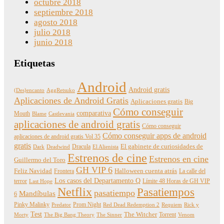
octubre 2018
septiembre 2018
agosto 2018
julio 2018
junio 2018
Etiquetas
Android
Android gratis
(Des)encanto
AggRetsuko
Aplicaciones de Android Gratis
Aplicaciones gratis
Big
Cómo conseguir
comparativa
Mouth
Blame
Castlevania
aplicaciones de android gratis
Cómo conseguir
Cómo conseguir apps de android
aplicaciones de android gratis Vol 35
gratis
Dracula
El gabinete de curiosidades de
Dark
Deadwind
El Alienista
Estrenos de cine
Estrenos en cine
Guillermo del Toro
GH VIP 6
Feliz Navidad
Frontera
Halloween cuenta atrás
La calle del
Los casos del Departamento Q
terror
Límite 48 Horas de GH VIP
Last Hope
Netflix
Pasatiempos
pasatiempo
Mandíbulas
6
Pinky Malinky
Prom Night
Predator
Red Dead Redemption 2
Requiem
Rick y
Test
The Witcher
Torrent
Morty
The Big Bang Theory
The Sinner
Venom