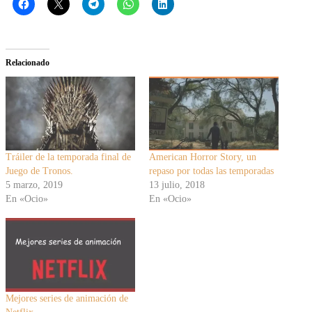
Relacionado
Tráiler de la temporada final de
American Horror Story, un
Juego de Tronos.
repaso por todas las temporadas
5 marzo, 2019
13 julio, 2018
En «Ocio»
En «Ocio»
Mejores series de animación de