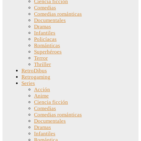
Ciencia ficción
Comedias
Comedias románticas
Documentales
Dramas
Infantiles
Policíacas
Románticas
Superhéroes
Terror
Thriller
RetroDibus
Retrogaming
Series
Acción
Anime
Ciencia ficción
Comedias
Comedias románticas
Documentales
Dramas
Infantiles
Romántica