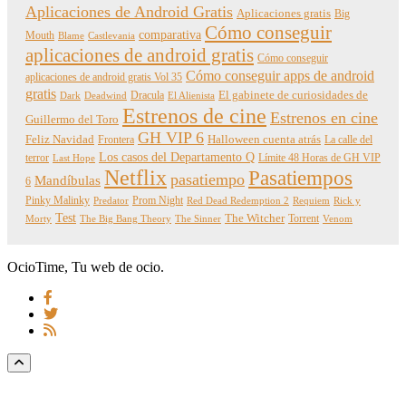
Aplicaciones de Android Gratis
Aplicaciones gratis
Big
Cómo conseguir
comparativa
Mouth
Blame
Castlevania
aplicaciones de android gratis
Cómo conseguir
Cómo conseguir apps de android
aplicaciones de android gratis Vol 35
gratis
Dracula
El gabinete de curiosidades de
Dark
Deadwind
El Alienista
Estrenos de cine
Estrenos en cine
Guillermo del Toro
GH VIP 6
Feliz Navidad
Frontera
Halloween cuenta atrás
La calle del
Los casos del Departamento Q
terror
Límite 48 Horas de GH VIP
Last Hope
Netflix
Pasatiempos
pasatiempo
Mandíbulas
6
Pinky Malinky
Prom Night
Predator
Red Dead Redemption 2
Requiem
Rick y
Test
The Witcher
Torrent
Morty
The Big Bang Theory
The Sinner
Venom
OcioTime, Tu web de ocio.