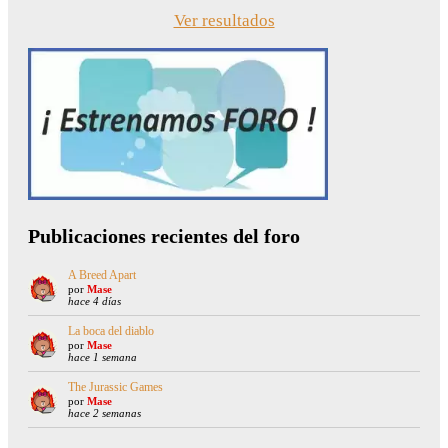
Ver resultados
Publicaciones recientes del foro
A Breed Apart
por
Mase
hace 4 días
La boca del diablo
por
Mase
hace 1 semana
The Jurassic Games
por
Mase
hace 2 semanas