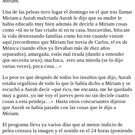
Miriam.
Una de las peleas tuvo lugar el domingo en el que tras llamar
Miriam a Aurah malcriada Aurah le dijo que su madre le
había educado muy bien además de decirle a Miriam cosas
como «tú no te has criado ni en tu casa, buscavidas, búscate
la vida destrozando familias como hiciste cuando viniste
aquí (recordemos que Miriam fue novia de Carlos, el ex de
Mónica cuando ellos ya llevaban más de diez años
separados), amargada, estás mal tirada (dando a entender
que necesita sexo), machaca, eres una mierda (se lo dijo
varias veces), poca cosa…»
Lo peor es que después de todos los insultos que dijo, Aurah
estaba orgullosa de todo lo que le había dicho a Miriam y se
escuchó a Aurah decir «que rico, me encanta, me he quedado
muy a gusto, yo me voy el jueves pero no sin decirle cuatro
cosas a esta pendeja…» Hasta otros concursantes dijeron
que Aurah se había pasado con las cosas que le dijo a
Miriam.
El programa lleva ya varios días que al menor indicio de
pelea censura la imagen y el sonido en el 24 horas (poniendo