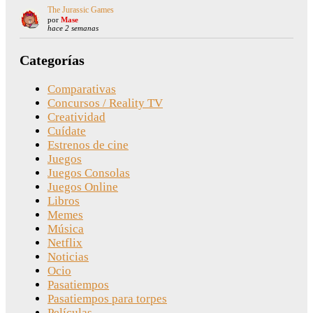
The Jurassic Games
por
Mase
hace 2 semanas
Categorías
Comparativas
Concursos / Reality TV
Creatividad
Cuídate
Estrenos de cine
Juegos
Juegos Consolas
Juegos Online
Libros
Memes
Música
Netflix
Noticias
Ocio
Pasatiempos
Pasatiempos para torpes
Películas