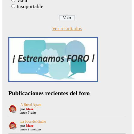
Mala
Insoportable
Ver resultados
Publicaciones recientes del foro
A Breed Apart
por
Mase
hace 5 días
La boca del diablo
por
Mase
hace 1 semana