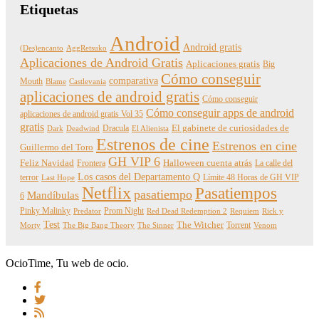
Etiquetas
Android
Android gratis
(Des)encanto
AggRetsuko
Aplicaciones de Android Gratis
Aplicaciones gratis
Big
Cómo conseguir
comparativa
Mouth
Blame
Castlevania
aplicaciones de android gratis
Cómo conseguir
Cómo conseguir apps de android
aplicaciones de android gratis Vol 35
gratis
Dracula
El gabinete de curiosidades de
Dark
Deadwind
El Alienista
Estrenos de cine
Estrenos en cine
Guillermo del Toro
GH VIP 6
Feliz Navidad
Frontera
Halloween cuenta atrás
La calle del
Los casos del Departamento Q
terror
Límite 48 Horas de GH VIP
Last Hope
Netflix
Pasatiempos
pasatiempo
Mandíbulas
6
Pinky Malinky
Prom Night
Predator
Red Dead Redemption 2
Requiem
Rick y
Test
The Witcher
Torrent
Morty
The Big Bang Theory
The Sinner
Venom
OcioTime, Tu web de ocio.