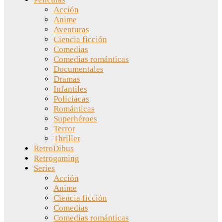
Acción
Anime
Aventuras
Ciencia ficción
Comedias
Comedias románticas
Documentales
Dramas
Infantiles
Policíacas
Románticas
Superhéroes
Terror
Thriller
RetroDibus
Retrogaming
Series
Acción
Anime
Ciencia ficción
Comedias
Comedias románticas