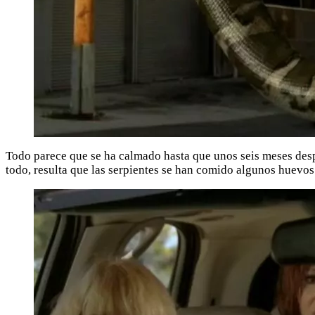
Todo parece que se ha calmado hasta que unos seis meses desp
todo, resulta que las serpientes se han comido algunos huev