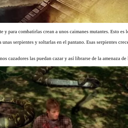
te y para combatirlas crean a unos caimanes mutantes. Esto es 
 unas serpientes y soltarlas en el pantano. Esas serpientes cre
s cazadores las puedan cazar y así librarse de la amenaza de l