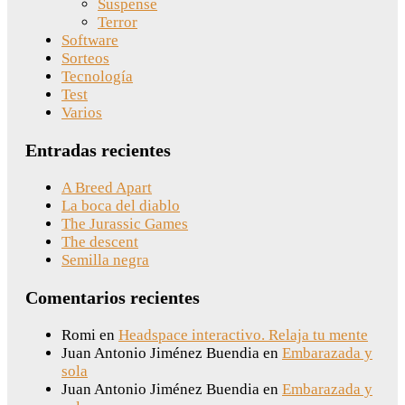
Suspense
Terror
Software
Sorteos
Tecnología
Test
Varios
Entradas recientes
A Breed Apart
La boca del diablo
The Jurassic Games
The descent
Semilla negra
Comentarios recientes
Romi
en
Headspace interactivo. Relaja tu mente
Juan Antonio Jiménez Buendia
en
Embarazada y
sola
Juan Antonio Jiménez Buendia
en
Embarazada y