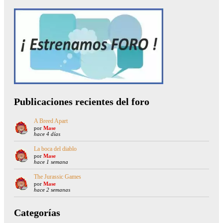
Publicaciones recientes del foro
A Breed Apart
por
Mase
hace 4 días
La boca del diablo
por
Mase
hace 1 semana
The Jurassic Games
por
Mase
hace 2 semanas
Categorías