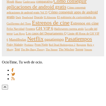
Cómo conseguir
comparativa
Mouth
Blame
Castlevania
aplicaciones de android gratis
Cómo conseguir
Cómo conseguir apps de android
aplicaciones de android gratis Vol 35
gratis
Dracula
El gabinete de curiosidades de
Dark
Deadwind
El Alienista
Estrenos de cine
Estrenos en cine
Guillermo del Toro
GH VIP 6
Feliz Navidad
Frontera
Halloween cuenta atrás
La calle del
Los casos del Departamento Q
terror
Límite 48 Horas de GH VIP
Last Hope
Netflix
Pasatiempos
pasatiempo
Mandíbulas
6
Pinky Malinky
Prom Night
Predator
Red Dead Redemption 2
Requiem
Rick y
Test
The Witcher
Torrent
Morty
The Big Bang Theory
The Sinner
Venom
OcioTime, Tu web de ocio.