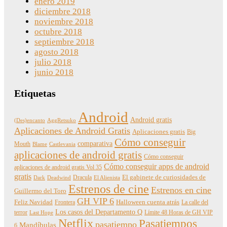
enero 2019
diciembre 2018
noviembre 2018
octubre 2018
septiembre 2018
agosto 2018
julio 2018
junio 2018
Etiquetas
Android
Android gratis
(Des)encanto
AggRetsuko
Aplicaciones de Android Gratis
Aplicaciones gratis
Big
Cómo conseguir
comparativa
Mouth
Blame
Castlevania
aplicaciones de android gratis
Cómo conseguir
Cómo conseguir apps de android
aplicaciones de android gratis Vol 35
gratis
Dracula
El gabinete de curiosidades de
Dark
Deadwind
El Alienista
Estrenos de cine
Estrenos en cine
Guillermo del Toro
GH VIP 6
Feliz Navidad
Frontera
Halloween cuenta atrás
La calle del
Los casos del Departamento Q
terror
Límite 48 Horas de GH VIP
Last Hope
Netflix
Pasatiempos
pasatiempo
Mandíbulas
6