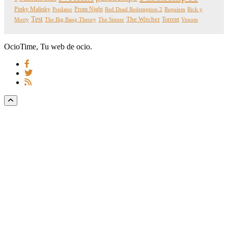
Pinky Malinky
Prom Night
Predator
Red Dead Redemption 2
Requiem
Rick y
Test
The Witcher
Torrent
Morty
The Big Bang Theory
The Sinner
Venom
OcioTime, Tu web de ocio.