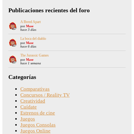
Publicaciones recientes del foro
A Breed Apart
por
Mase
hace 3 días
La boca del diablo
por
Mase
hace 6 días
The Jurassic Games
por
Mase
hace 1 semana
Categorías
Comparativas
Concursos / Reality TV
Creatividad
Cuídate
Estrenos de cine
Juegos
Juegos Consolas
Juegos Online