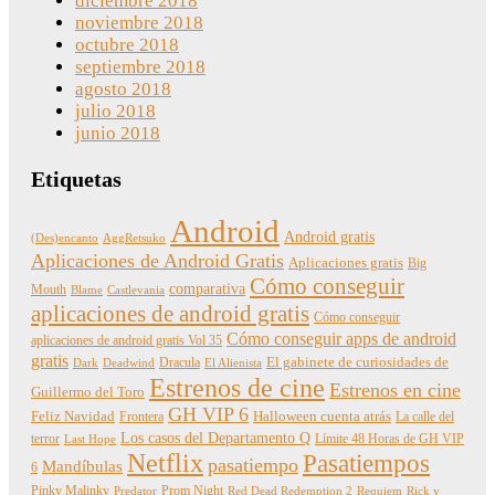
diciembre 2018
noviembre 2018
octubre 2018
septiembre 2018
agosto 2018
julio 2018
junio 2018
Etiquetas
Android
Android gratis
(Des)encanto
AggRetsuko
Aplicaciones de Android Gratis
Aplicaciones gratis
Big
Cómo conseguir
comparativa
Mouth
Blame
Castlevania
aplicaciones de android gratis
Cómo conseguir
Cómo conseguir apps de android
aplicaciones de android gratis Vol 35
gratis
Dracula
El gabinete de curiosidades de
Dark
Deadwind
El Alienista
Estrenos de cine
Estrenos en cine
Guillermo del Toro
GH VIP 6
Feliz Navidad
Frontera
Halloween cuenta atrás
La calle del
Los casos del Departamento Q
terror
Límite 48 Horas de GH VIP
Last Hope
Netflix
Pasatiempos
pasatiempo
Mandíbulas
6
Pinky Malinky
Prom Night
Predator
Red Dead Redemption 2
Requiem
Rick y