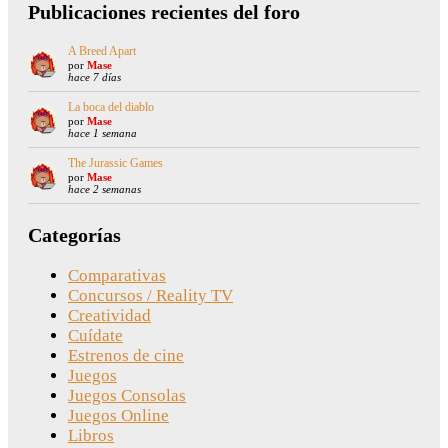
Publicaciones recientes del foro
A Breed Apart
por
Mase
hace 7 días
La boca del diablo
por
Mase
hace 1 semana
The Jurassic Games
por
Mase
hace 2 semanas
Categorías
Comparativas
Concursos / Reality TV
Creatividad
Cuídate
Estrenos de cine
Juegos
Juegos Consolas
Juegos Online
Libros