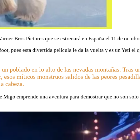
Warner Bros Pictures que se estrenará en España el 11 de octubr
oot, pues esta divertida película le da la vuelta y es un Yeti el
n un poblado en lo alto de las nevadas montañas. Tras 
ir, esos míticos monstruos salidos de las peores pesadi
la cabeza.
ue Migo emprende una aventura para demostrar que no son solo 