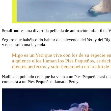
Smallfoot
es una divertida película de animación infantil de 
Seguro que habéis oído hablar de la leyenda del Yeti y del Bigf
y no es solo una leyenda.
Migo es un Yeti que vive con los de su especie e
a quienes ellos llaman los Pies Pequeños, es dec
dientes perfectos y solo tienen pelo en lo alto de 
Nadie del poblado cree que ha visto a un Pies Pequeños así q
conocerá a un Pies Pequeños llamado Percy.