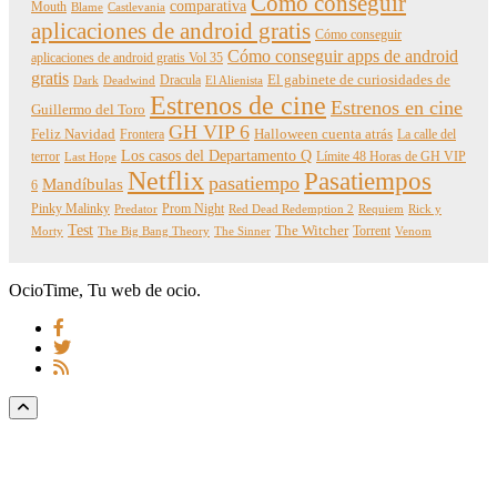
Cómo conseguir
comparativa
Mouth
Blame
Castlevania
aplicaciones de android gratis
Cómo conseguir
Cómo conseguir apps de android
aplicaciones de android gratis Vol 35
gratis
Dracula
El gabinete de curiosidades de
Dark
Deadwind
El Alienista
Estrenos de cine
Estrenos en cine
Guillermo del Toro
GH VIP 6
Feliz Navidad
Frontera
Halloween cuenta atrás
La calle del
Los casos del Departamento Q
terror
Límite 48 Horas de GH VIP
Last Hope
Netflix
Pasatiempos
pasatiempo
Mandíbulas
6
Pinky Malinky
Prom Night
Predator
Red Dead Redemption 2
Requiem
Rick y
Test
The Witcher
Torrent
Morty
The Big Bang Theory
The Sinner
Venom
OcioTime, Tu web de ocio.