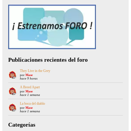
Publicaciones recientes del foro
They Live in the Grey
por
Mase
hace 9 horas
A Breed Apart
por
Mase
hace 1 semana
La boca del diablo
por
Mase
hace 1 semana
Categorías