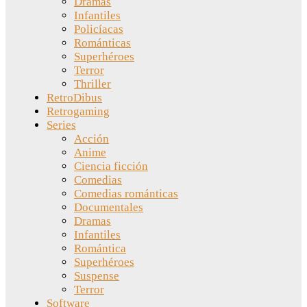
Dramas
Infantiles
Policíacas
Románticas
Superhéroes
Terror
Thriller
RetroDibus
Retrogaming
Series
Acción
Anime
Ciencia ficción
Comedias
Comedias románticas
Documentales
Dramas
Infantiles
Romántica
Superhéroes
Suspense
Terror
Software