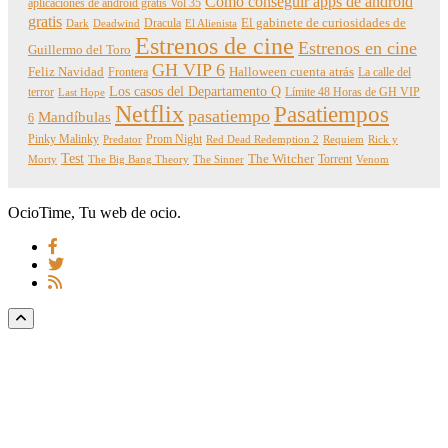
Cómo conseguir apps de android
aplicaciones de android gratis Vol 35
gratis
Dracula
El gabinete de curiosidades de
Dark
Deadwind
El Alienista
Estrenos de cine
Estrenos en cine
Guillermo del Toro
GH VIP 6
Feliz Navidad
Frontera
Halloween cuenta atrás
La calle del
Los casos del Departamento Q
terror
Límite 48 Horas de GH VIP
Last Hope
Netflix
Pasatiempos
pasatiempo
Mandíbulas
6
Pinky Malinky
Prom Night
Predator
Red Dead Redemption 2
Requiem
Rick y
Test
The Witcher
Torrent
Morty
The Big Bang Theory
The Sinner
Venom
OcioTime, Tu web de ocio.