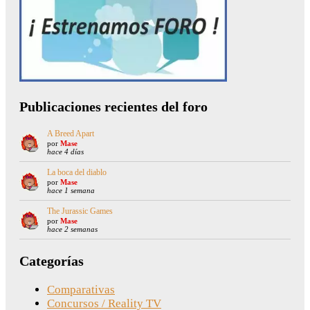
Publicaciones recientes del foro
A Breed Apart
por
Mase
hace 4 días
La boca del diablo
por
Mase
hace 1 semana
The Jurassic Games
por
Mase
hace 2 semanas
Categorías
Comparativas
Concursos / Reality TV