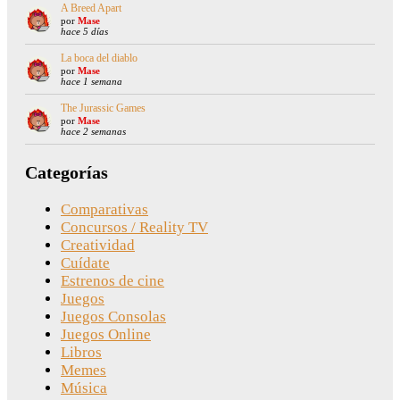
A Breed Apart
por
Mase
hace 5 días
La boca del diablo
por
Mase
hace 1 semana
The Jurassic Games
por
Mase
hace 2 semanas
Categorías
Comparativas
Concursos / Reality TV
Creatividad
Cuídate
Estrenos de cine
Juegos
Juegos Consolas
Juegos Online
Libros
Memes
Música