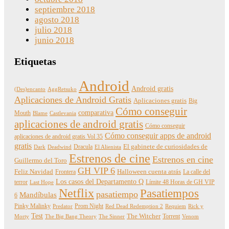
septiembre 2018
agosto 2018
julio 2018
junio 2018
Etiquetas
Android
Android gratis
(Des)encanto
AggRetsuko
Aplicaciones de Android Gratis
Aplicaciones gratis
Big
Cómo conseguir
comparativa
Mouth
Blame
Castlevania
aplicaciones de android gratis
Cómo conseguir
Cómo conseguir apps de android
aplicaciones de android gratis Vol 35
gratis
Dracula
El gabinete de curiosidades de
Dark
Deadwind
El Alienista
Estrenos de cine
Estrenos en cine
Guillermo del Toro
GH VIP 6
Feliz Navidad
Frontera
Halloween cuenta atrás
La calle del
Los casos del Departamento Q
terror
Límite 48 Horas de GH VIP
Last Hope
Netflix
Pasatiempos
pasatiempo
Mandíbulas
6
Pinky Malinky
Prom Night
Predator
Red Dead Redemption 2
Requiem
Rick y
Test
The Witcher
Torrent
Morty
The Big Bang Theory
The Sinner
Venom