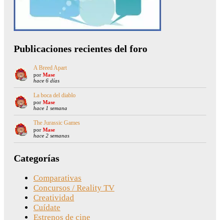
Publicaciones recientes del foro
A Breed Apart
por
Mase
hace 6 días
La boca del diablo
por
Mase
hace 1 semana
The Jurassic Games
por
Mase
hace 2 semanas
Categorías
Comparativas
Concursos / Reality TV
Creatividad
Cuídate
Estrenos de cine