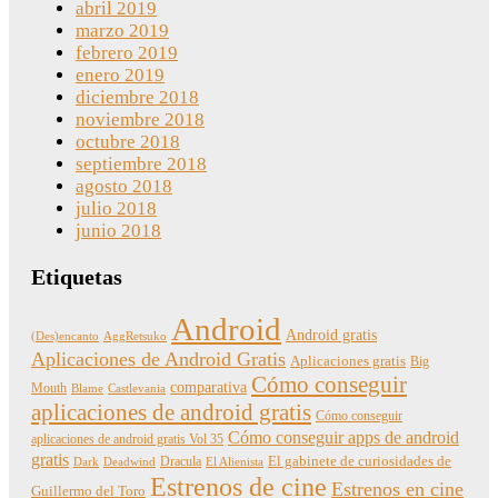
abril 2019
marzo 2019
febrero 2019
enero 2019
diciembre 2018
noviembre 2018
octubre 2018
septiembre 2018
agosto 2018
julio 2018
junio 2018
Etiquetas
Android
Android gratis
(Des)encanto
AggRetsuko
Aplicaciones de Android Gratis
Aplicaciones gratis
Big
Cómo conseguir
comparativa
Mouth
Blame
Castlevania
aplicaciones de android gratis
Cómo conseguir
Cómo conseguir apps de android
aplicaciones de android gratis Vol 35
gratis
Dracula
El gabinete de curiosidades de
Dark
Deadwind
El Alienista
Estrenos de cine
Estrenos en cine
Guillermo del Toro