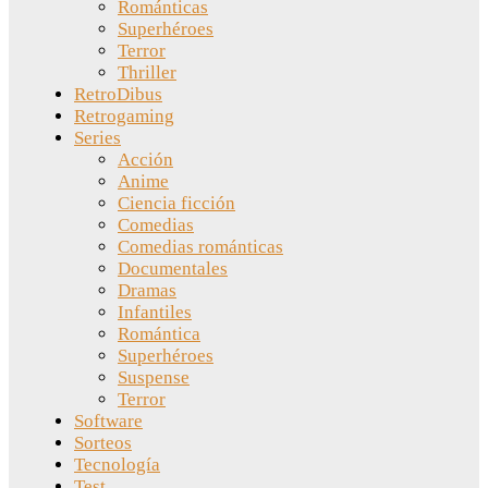
Románticas
Superhéroes
Terror
Thriller
RetroDibus
Retrogaming
Series
Acción
Anime
Ciencia ficción
Comedias
Comedias románticas
Documentales
Dramas
Infantiles
Romántica
Superhéroes
Suspense
Terror
Software
Sorteos
Tecnología
Test