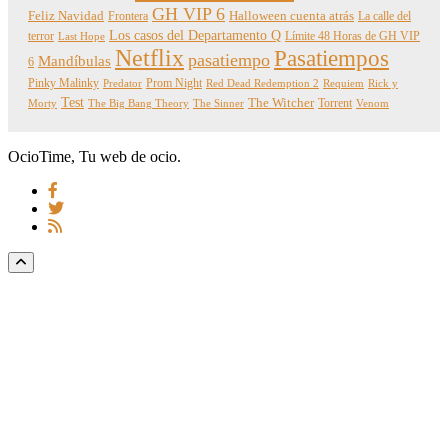
GH VIP 6
Feliz Navidad
Frontera
Halloween cuenta atrás
La calle del
Los casos del Departamento Q
terror
Límite 48 Horas de GH VIP
Last Hope
Netflix
Pasatiempos
pasatiempo
Mandíbulas
6
Pinky Malinky
Prom Night
Predator
Red Dead Redemption 2
Requiem
Rick y
Test
The Witcher
Torrent
Morty
The Big Bang Theory
The Sinner
Venom
OcioTime, Tu web de ocio.