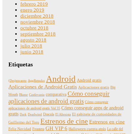
febrero 2019
enero 2019
diciembre 2018
noviembre 2018
octubre 2018
septiembre 2018
agosto 2018
julio 2018
junio 2018
Etiquetas
Android
Android gratis
(Des)encanto
AggRetsuko
Aplicaciones de Android Gratis
Aplicaciones gratis
Big
Cómo conseguir
comparativa
Mouth
Blame
Castlevania
aplicaciones de android gratis
Cómo conseguir
Cómo conseguir apps de android
aplicaciones de android gratis Vol 35
gratis
Dracula
El gabinete de curiosidades de
Dark
Deadwind
El Alienista
Estrenos de cine
Estrenos en cine
Guillermo del Toro
GH VIP 6
Feliz Navidad
Frontera
Halloween cuenta atrás
La calle del