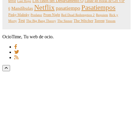
Los casos del Departamento Q
terror
Límite 48 Horas de GH VIP
Last Hope
Netflix
Pasatiempos
pasatiempo
Mandíbulas
6
Pinky Malinky
Prom Night
Predator
Red Dead Redemption 2
Requiem
Rick y
Test
The Witcher
Torrent
Morty
The Big Bang Theory
The Sinner
Venom
OcioTime, Tu web de ocio.