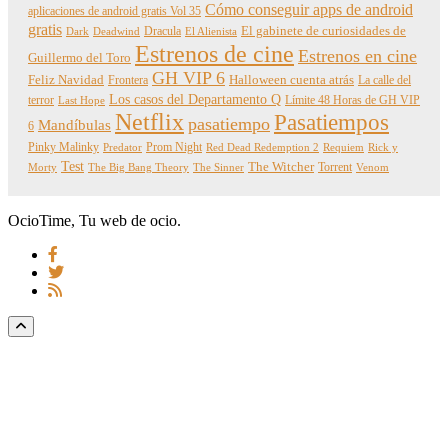
Cómo conseguir apps de android
aplicaciones de android gratis Vol 35
gratis
Dracula
El gabinete de curiosidades de
Dark
Deadwind
El Alienista
Estrenos de cine
Estrenos en cine
Guillermo del Toro
GH VIP 6
Feliz Navidad
Frontera
Halloween cuenta atrás
La calle del
Los casos del Departamento Q
terror
Límite 48 Horas de GH VIP
Last Hope
Netflix
Pasatiempos
pasatiempo
Mandíbulas
6
Pinky Malinky
Prom Night
Predator
Red Dead Redemption 2
Requiem
Rick y
Test
The Witcher
Torrent
Morty
The Big Bang Theory
The Sinner
Venom
OcioTime, Tu web de ocio.