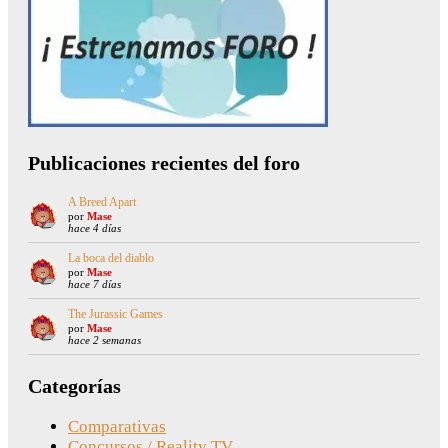
Publicaciones recientes del foro
A Breed Apart
por
Mase
hace 4 días
La boca del diablo
por
Mase
hace 7 días
The Jurassic Games
por
Mase
hace 2 semanas
Categorías
Comparativas
Concursos / Reality TV