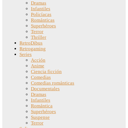
Dramas
Infantiles
Policíacas
Románticas
Superhéroes
Terror
Thriller
RetroDibus
Retrogaming
Series
Acción
Anime
Ciencia ficción
Comedias
Comedias románticas
Documentales
Dramas
Infantiles
Romántica
Superhéroes
Suspense
Terror