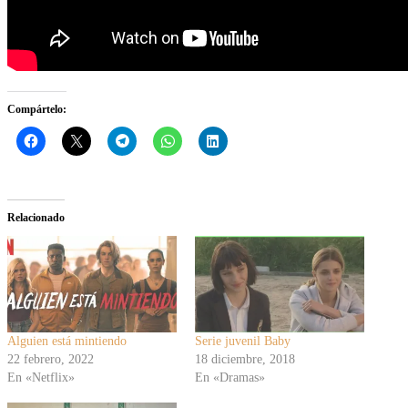
Compártelo:
Relacionado
Alguien está mintiendo
Serie juvenil Baby
22 febrero, 2022
18 diciembre, 2018
En «Netflix»
En «Dramas»