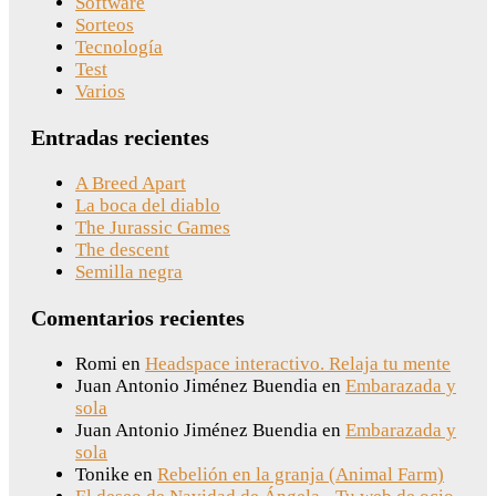
Software
Sorteos
Tecnología
Test
Varios
Entradas recientes
A Breed Apart
La boca del diablo
The Jurassic Games
The descent
Semilla negra
Comentarios recientes
Romi
en
Headspace interactivo. Relaja tu mente
Juan Antonio Jiménez Buendia
en
Embarazada y
sola
Juan Antonio Jiménez Buendia
en
Embarazada y
sola
Tonike
en
Rebelión en la granja (Animal Farm)