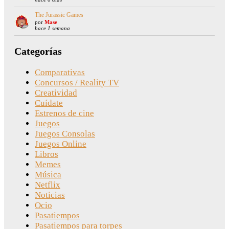
The Jurassic Games
por
Mase
hace 1 semana
Categorías
Comparativas
Concursos / Reality TV
Creatividad
Cuídate
Estrenos de cine
Juegos
Juegos Consolas
Juegos Online
Libros
Memes
Música
Netflix
Noticias
Ocio
Pasatiempos
Pasatiempos para torpes