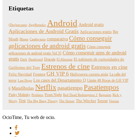
Etiquetas
Android
Android gratis
(Des)encanto
AggRetsuko
Aplicaciones de Android Gratis
Aplicaciones gratis
Big
Cómo conseguir
comparativa
Mouth
Blame
Castlevania
aplicaciones de android gratis
Cómo conseguir
Cómo conseguir apps de android
aplicaciones de android gratis Vol 35
gratis
Dracula
El gabinete de curiosidades de
Dark
Deadwind
El Alienista
Estrenos de cine
Estrenos en cine
Guillermo del Toro
GH VIP 6
Feliz Navidad
Frontera
Halloween cuenta atrás
La calle del
Los casos del Departamento Q
terror
Límite 48 Horas de GH VIP
Last Hope
Netflix
Pasatiempos
pasatiempo
Mandíbulas
6
Pinky Malinky
Prom Night
Predator
Red Dead Redemption 2
Requiem
Rick y
Test
The Witcher
Torrent
Morty
The Big Bang Theory
The Sinner
Venom
OcioTime, Tu web de ocio.