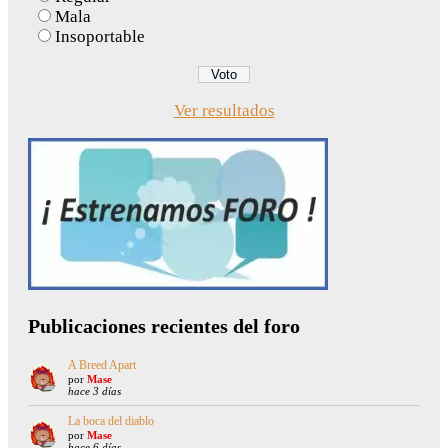
Mala
Insoportable
Ver resultados
Publicaciones recientes del foro
A Breed Apart
por
Mase
hace 3 días
La boca del diablo
por
Mase
hace 6 días