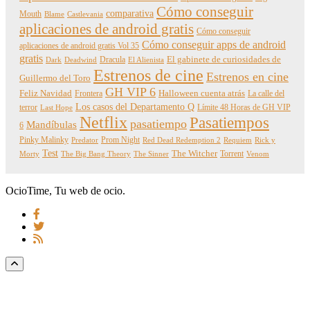
Cómo conseguir
comparativa
Mouth
Blame
Castlevania
aplicaciones de android gratis
Cómo conseguir
Cómo conseguir apps de android
aplicaciones de android gratis Vol 35
gratis
Dracula
El gabinete de curiosidades de
Dark
Deadwind
El Alienista
Estrenos de cine
Estrenos en cine
Guillermo del Toro
GH VIP 6
Feliz Navidad
Frontera
Halloween cuenta atrás
La calle del
Los casos del Departamento Q
terror
Límite 48 Horas de GH VIP
Last Hope
Netflix
Pasatiempos
pasatiempo
Mandíbulas
6
Pinky Malinky
Prom Night
Predator
Red Dead Redemption 2
Requiem
Rick y
Test
The Witcher
Torrent
Morty
The Big Bang Theory
The Sinner
Venom
OcioTime, Tu web de ocio.