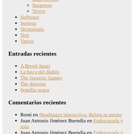
Suspense
Terror
Software
Sorteos
Tecnología
Test
Varios
Entradas recientes
A Breed Apart
La boca del diablo
The Jurassic Games
The descent
Semilla negra
Comentarios recientes
Romi
en
Headspace interactivo. Relaja tu mente
Juan Antonio Jiménez Buendia
en
Embarazada y
sola
Juan Antonio Jiménez Buendia
en
Embarazada y