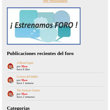
Ver resultados
Publicaciones recientes del foro
A Breed Apart
por
Mase
hace 6 días
La boca del diablo
por
Mase
hace 1 semana
The Jurassic Games
por
Mase
hace 2 semanas
Categorías