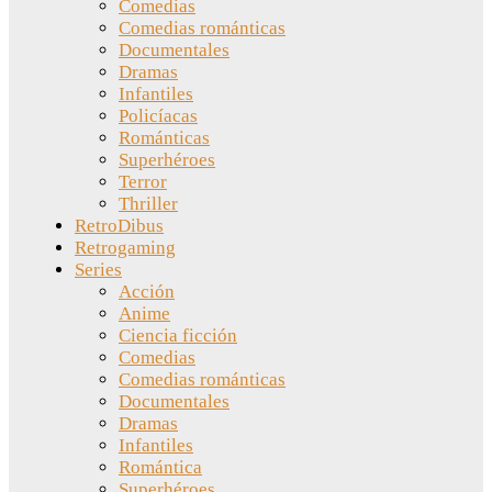
Comedias
Comedias románticas
Documentales
Dramas
Infantiles
Policíacas
Románticas
Superhéroes
Terror
Thriller
RetroDibus
Retrogaming
Series
Acción
Anime
Ciencia ficción
Comedias
Comedias románticas
Documentales
Dramas
Infantiles
Romántica
Superhéroes