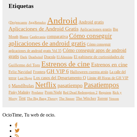
Etiquetas
Android
Android gratis
(Des)encanto
AggRetsuko
Aplicaciones de Android Gratis
Aplicaciones gratis
Big
Cómo conseguir
comparativa
Mouth
Blame
Castlevania
aplicaciones de android gratis
Cómo conseguir
Cómo conseguir apps de android
aplicaciones de android gratis Vol 35
gratis
Dracula
El gabinete de curiosidades de
Dark
Deadwind
El Alienista
Estrenos de cine
Estrenos en cine
Guillermo del Toro
GH VIP 6
Feliz Navidad
Frontera
Halloween cuenta atrás
La calle del
Los casos del Departamento Q
terror
Límite 48 Horas de GH VIP
Last Hope
Netflix
Pasatiempos
pasatiempo
Mandíbulas
6
Pinky Malinky
Prom Night
Predator
Red Dead Redemption 2
Requiem
Rick y
Test
The Witcher
Torrent
Morty
The Big Bang Theory
The Sinner
Venom
OcioTime, Tu web de ocio.