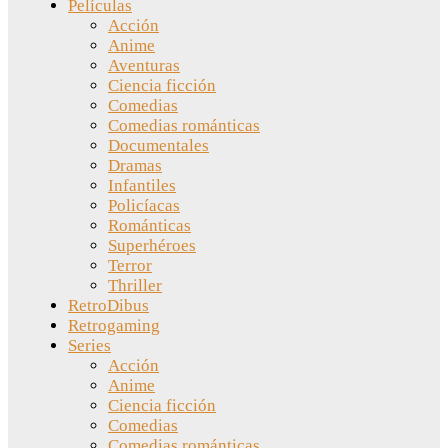
Películas
Acción
Anime
Aventuras
Ciencia ficción
Comedias
Comedias románticas
Documentales
Dramas
Infantiles
Policíacas
Románticas
Superhéroes
Terror
Thriller
RetroDibus
Retrogaming
Series
Acción
Anime
Ciencia ficción
Comedias
Comedias románticas