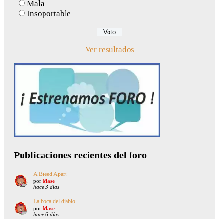
Mala
Insoportable
Ver resultados
Publicaciones recientes del foro
A Breed Apart
por
Mase
hace 3 días
La boca del diablo
por
Mase
hace 6 días