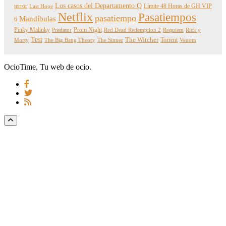
Los casos del Departamento Q
terror
Límite 48 Horas de GH VIP
Last Hope
Netflix
Pasatiempos
pasatiempo
Mandíbulas
6
Pinky Malinky
Prom Night
Predator
Red Dead Redemption 2
Requiem
Rick y
Test
The Witcher
Torrent
Morty
The Big Bang Theory
The Sinner
Venom
OcioTime, Tu web de ocio.