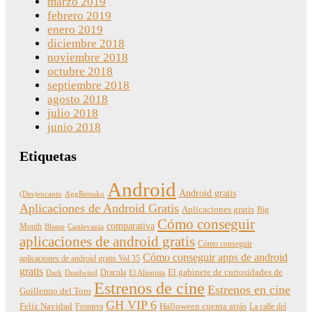
marzo 2019
febrero 2019
enero 2019
diciembre 2018
noviembre 2018
octubre 2018
septiembre 2018
agosto 2018
julio 2018
junio 2018
Etiquetas
Android
Android gratis
(Des)encanto
AggRetsuko
Aplicaciones de Android Gratis
Aplicaciones gratis
Big
Cómo conseguir
comparativa
Mouth
Blame
Castlevania
aplicaciones de android gratis
Cómo conseguir
Cómo conseguir apps de android
aplicaciones de android gratis Vol 35
gratis
Dracula
El gabinete de curiosidades de
Dark
Deadwind
El Alienista
Estrenos de cine
Estrenos en cine
Guillermo del Toro
GH VIP 6
Feliz Navidad
Frontera
Halloween cuenta atrás
La calle del