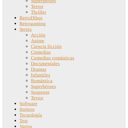
Superhéroes
Terror
Thriller
RetroDibus
Retrogaming
Series
Acción
Anime
Ciencia ficción
Comedias
Comedias románticas
Documentales
Dramas
Infantiles
Romántica
Superhéroes
Suspense
Terror
Software
Sorteos
Tecnología
Test
Varios