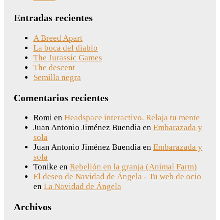
Entradas recientes
A Breed Apart
La boca del diablo
The Jurassic Games
The descent
Semilla negra
Comentarios recientes
Romi
en
Headspace interactivo. Relaja tu mente
Juan Antonio Jiménez Buendia
en
Embarazada y
sola
Juan Antonio Jiménez Buendia
en
Embarazada y
sola
Tonike
en
Rebelión en la granja (Animal Farm)
El deseo de Navidad de Ángela - Tu web de ocio
en
La Navidad de Ángela
Archivos