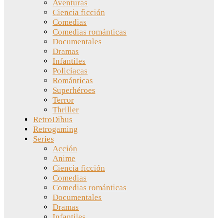
Aventuras
Ciencia ficción
Comedias
Comedias románticas
Documentales
Dramas
Infantiles
Policíacas
Románticas
Superhéroes
Terror
Thriller
RetroDibus
Retrogaming
Series
Acción
Anime
Ciencia ficción
Comedias
Comedias románticas
Documentales
Dramas
Infantiles