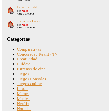
La boca del diablo
por
Mase
hace 1 semana
The Jurassic Games
por
Mase
hace 2 semanas
Categorías
Comparativas
Concursos / Reality TV
Creatividad
Cuídate
Estrenos de cine
Juegos
Juegos Consolas
Juegos Online
Libros
Memes
Música
Netflix
Noticias