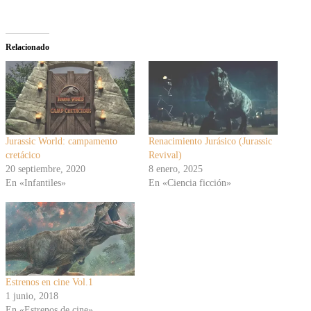
Relacionado
Jurassic World: campamento
Renacimiento Jurásico (Jurassic
cretácico
Revival)
20 septiembre, 2020
8 enero, 2025
En «Infantiles»
En «Ciencia ficción»
Estrenos en cine Vol.1
1 junio, 2018
En «Estrenos de cine»