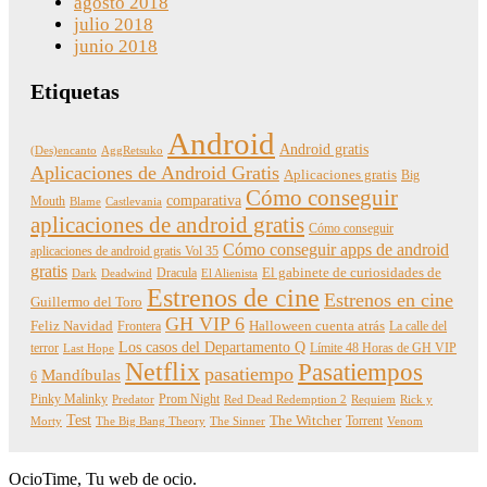
agosto 2018
julio 2018
junio 2018
Etiquetas
Android
Android gratis
(Des)encanto
AggRetsuko
Aplicaciones de Android Gratis
Aplicaciones gratis
Big
Cómo conseguir
comparativa
Mouth
Blame
Castlevania
aplicaciones de android gratis
Cómo conseguir
Cómo conseguir apps de android
aplicaciones de android gratis Vol 35
gratis
Dracula
El gabinete de curiosidades de
Dark
Deadwind
El Alienista
Estrenos de cine
Estrenos en cine
Guillermo del Toro
GH VIP 6
Feliz Navidad
Frontera
Halloween cuenta atrás
La calle del
Los casos del Departamento Q
terror
Límite 48 Horas de GH VIP
Last Hope
Netflix
Pasatiempos
pasatiempo
Mandíbulas
6
Pinky Malinky
Prom Night
Predator
Red Dead Redemption 2
Requiem
Rick y
Test
The Witcher
Torrent
Morty
The Big Bang Theory
The Sinner
Venom
OcioTime, Tu web de ocio.