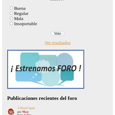
Buena
Regular
Mala
Insoportable
Ver resultados
Publicaciones recientes del foro
A Breed Apart
por
Mase
hace 4 días