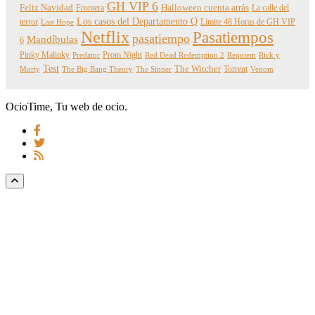
GH VIP 6
Feliz Navidad
Frontera
Halloween cuenta atrás
La calle del
Los casos del Departamento Q
terror
Límite 48 Horas de GH VIP
Last Hope
Netflix
Pasatiempos
pasatiempo
Mandíbulas
6
Pinky Malinky
Prom Night
Predator
Red Dead Redemption 2
Requiem
Rick y
Test
The Witcher
Torrent
Morty
The Big Bang Theory
The Sinner
Venom
OcioTime, Tu web de ocio.