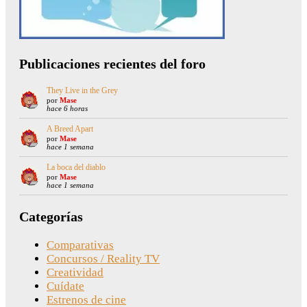
Publicaciones recientes del foro
They Live in the Grey
por
Mase
hace 6 horas
A Breed Apart
por
Mase
hace 1 semana
La boca del diablo
por
Mase
hace 1 semana
Categorías
Comparativas
Concursos / Reality TV
Creatividad
Cuídate
Estrenos de cine