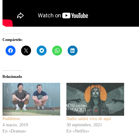
Compártelo:
Relacionado
Paddleton
Nadie saldrá vivo de aquí
4 marzo, 2019
30 septiembre, 2021
En «Dramas»
En «Netflix»