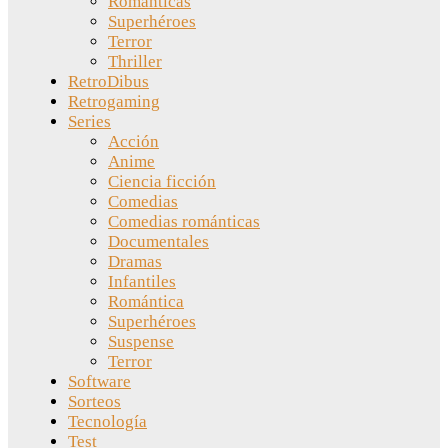
Románticas
Superhéroes
Terror
Thriller
RetroDibus
Retrogaming
Series
Acción
Anime
Ciencia ficción
Comedias
Comedias románticas
Documentales
Dramas
Infantiles
Romántica
Superhéroes
Suspense
Terror
Software
Sorteos
Tecnología
Test