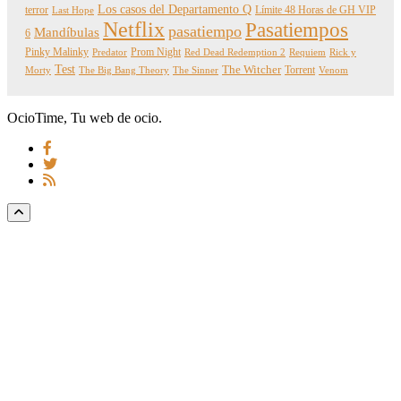
Los casos del Departamento Q
terror
Límite 48 Horas de GH VIP
Last Hope
Netflix
Pasatiempos
pasatiempo
Mandíbulas
6
Pinky Malinky
Prom Night
Predator
Red Dead Redemption 2
Requiem
Rick y
Test
The Witcher
Torrent
Morty
The Big Bang Theory
The Sinner
Venom
OcioTime, Tu web de ocio.