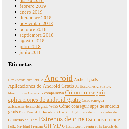
marzo 2019
febrero 2019
enero 2019
diciembre 2018
noviembre 2018
octubre 2018
septiembre 2018
agosto 2018
julio 2018
junio 2018
Etiquetas
Android
Android gratis
(Des)encanto
AggRetsuko
Aplicaciones de Android Gratis
Aplicaciones gratis
Big
Cómo conseguir
comparativa
Mouth
Blame
Castlevania
aplicaciones de android gratis
Cómo conseguir
Cómo conseguir apps de android
aplicaciones de android gratis Vol 35
gratis
Dracula
El gabinete de curiosidades de
Dark
Deadwind
El Alienista
Estrenos de cine
Estrenos en cine
Guillermo del Toro
GH VIP 6
Feliz Navidad
Frontera
Halloween cuenta atrás
La calle del