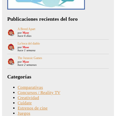
Publicaciones recientes del foro
A Breed Apart
por
Mase
hace 6 días
La boca del diablo
por
Mase
hace 1 semana
The Jurassic Games
por
Mase
hace 2 semanas
Categorías
Comparativas
Concursos / Reality TV
Creatividad
Cuídate
Estrenos de cine
Juegos