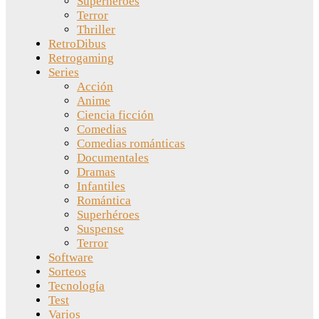
Superhéroes
Terror
Thriller
RetroDibus
Retrogaming
Series
Acción
Anime
Ciencia ficción
Comedias
Comedias románticas
Documentales
Dramas
Infantiles
Romántica
Superhéroes
Suspense
Terror
Software
Sorteos
Tecnología
Test
Varios