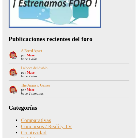
Publicaciones recientes del foro
A Breed Apart
por
Mase
hace 4 días
La boca del diablo
por
Mase
hace 7 días
The Jurassic Games
por
Mase
hace 2 semanas
Categorías
Comparativas
Concursos / Reality TV
Creatividad