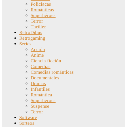
Policíacas
Románticas
Superhéroes
Terror
Thriller
RetroDibus
Retrogaming
Series
Acción
Anime
Ciencia ficción
Comedias
Comedias románticas
Documentales
Dramas
Infantiles
Romántica
Superhéroes
Suspense
Terror
Software
Sorteos