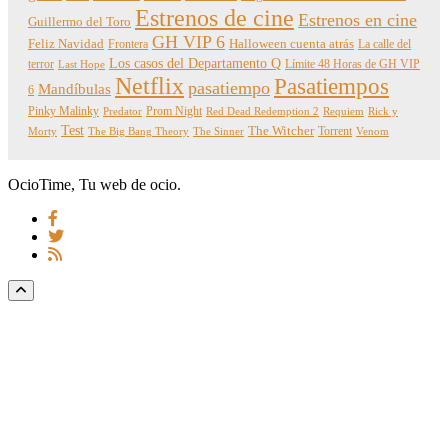
Estrenos de cine
Estrenos en cine
Guillermo del Toro
GH VIP 6
Feliz Navidad
Frontera
Halloween cuenta atrás
La calle del
Los casos del Departamento Q
terror
Límite 48 Horas de GH VIP
Last Hope
Netflix
Pasatiempos
pasatiempo
Mandíbulas
6
Pinky Malinky
Prom Night
Predator
Red Dead Redemption 2
Requiem
Rick y
Test
The Witcher
Torrent
Morty
The Big Bang Theory
The Sinner
Venom
OcioTime, Tu web de ocio.